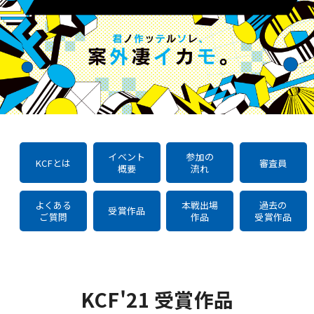
イベント
参加の
KCFとは
審査員
概要
流れ
よくある
本戦出場
過去の
受賞作品
ご質問
作品
受賞作品
KCF'21 受賞作品