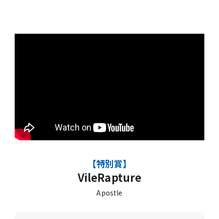
【特別賞】
VileRapture
Apostle